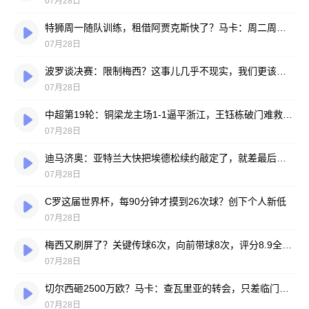
07月28日
特狮周一随队训练，租借阿贾克斯快了？马卡：周二周三见分晓
07月28日
波罗谈决赛：限制梅西？这事儿几乎不现实，我们更该想想自己怎么踢
07月28日
中超第19轮：铜梁龙主场1-1逼平浙江，王钰栋破门难救主，迪马塔绝平救场
07月28日
迪马济奥：亚特兰大快把埃德松续约敲定了，就差最后签字
07月28日
C罗这届世界杯，每90分钟才摸到26次球？创下个人新低
07月28日
梅西又刷屏了？关键传球6次，向前带球8次，评分8.9全场最高
07月28日
切尔西砸2500万欧？马卡：查瓦里亚的转会，只差临门一脚
07月28日