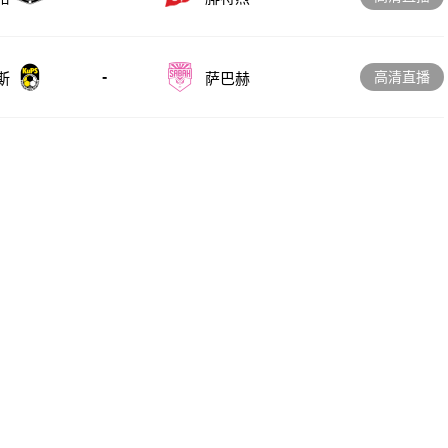
-
高清直播
斯
萨巴赫