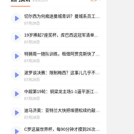
切尔西为何痴迷曼城青训？曼城系员工掌舵，买人背后门道不少
07月28日
19岁捧起7座奖杯，库巴西这冠军清单，巴萨自己都看笑了
07月28日
特狮周一随队训练，租借阿贾克斯快了？马卡：周二周三见分晓
07月28日
波罗谈决赛：限制梅西？这事儿几乎不现实，我们更该想想自己怎么踢
07月28日
中超第19轮：铜梁龙主场1-1逼平浙江，王钰栋破门难救主，迪马塔绝平救场
07月28日
迪马济奥：亚特兰大快把埃德松续约敲定了，就差最后签字
07月28日
C罗这届世界杯，每90分钟才摸到26次球？创下个人新低