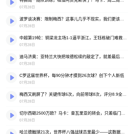
特狮周一随队训练，租借阿贾克斯快了？马卡：周二周三见分晓
07月28日
波罗谈决赛：限制梅西？这事儿几乎不现实，我们更该想想自己怎么踢
07月28日
中超第19轮：铜梁龙主场1-1逼平浙江，王钰栋破门难救主，迪马塔绝平救场
07月28日
迪马济奥：亚特兰大快把埃德松续约敲定了，就差最后签字
07月28日
C罗这届世界杯，每90分钟才摸到26次球？创下个人新低
07月28日
梅西又刷屏了？关键传球6次，向前带球8次，评分8.9全场最高
07月28日
切尔西砸2500万欧？马卡：查瓦里亚的转会，只差临门一脚
07月28日
哈兰德触球21次，世界杯八强战球员里最少——这数据有点扎眼