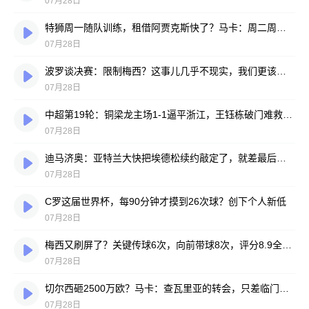
07月28日
特狮周一随队训练，租借阿贾克斯快了？马卡：周二周三见分晓
07月28日
波罗谈决赛：限制梅西？这事儿几乎不现实，我们更该想想自己怎么踢
07月28日
中超第19轮：铜梁龙主场1-1逼平浙江，王钰栋破门难救主，迪马塔绝平救场
07月28日
迪马济奥：亚特兰大快把埃德松续约敲定了，就差最后签字
07月28日
C罗这届世界杯，每90分钟才摸到26次球？创下个人新低
07月28日
梅西又刷屏了？关键传球6次，向前带球8次，评分8.9全场最高
07月28日
切尔西砸2500万欧？马卡：查瓦里亚的转会，只差临门一脚
07月28日