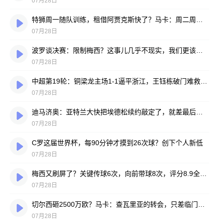
07月28日
特狮周一随队训练，租借阿贾克斯快了？马卡：周二周三见分晓
07月28日
波罗谈决赛：限制梅西？这事儿几乎不现实，我们更该想想自己怎么踢
07月28日
中超第19轮：铜梁龙主场1-1逼平浙江，王钰栋破门难救主，迪马塔绝平救场
07月28日
迪马济奥：亚特兰大快把埃德松续约敲定了，就差最后签字
07月28日
C罗这届世界杯，每90分钟才摸到26次球？创下个人新低
07月28日
梅西又刷屏了？关键传球6次，向前带球8次，评分8.9全场最高
07月28日
切尔西砸2500万欧？马卡：查瓦里亚的转会，只差临门一脚
07月28日