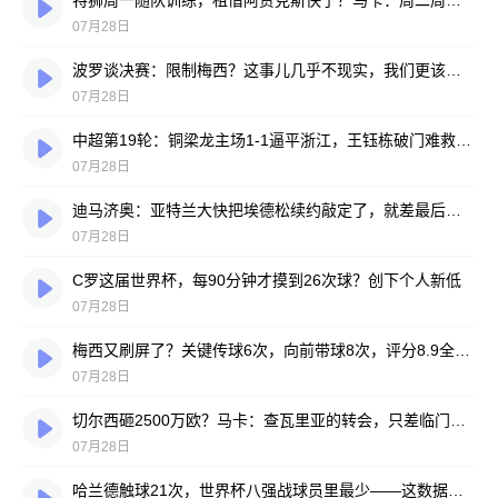
特狮周一随队训练，租借阿贾克斯快了？马卡：周二周三见分晓
07月28日
波罗谈决赛：限制梅西？这事儿几乎不现实，我们更该想想自己怎么踢
07月28日
中超第19轮：铜梁龙主场1-1逼平浙江，王钰栋破门难救主，迪马塔绝平救场
07月28日
迪马济奥：亚特兰大快把埃德松续约敲定了，就差最后签字
07月28日
C罗这届世界杯，每90分钟才摸到26次球？创下个人新低
07月28日
梅西又刷屏了？关键传球6次，向前带球8次，评分8.9全场最高
07月28日
切尔西砸2500万欧？马卡：查瓦里亚的转会，只差临门一脚
07月28日
哈兰德触球21次，世界杯八强战球员里最少——这数据有点扎眼