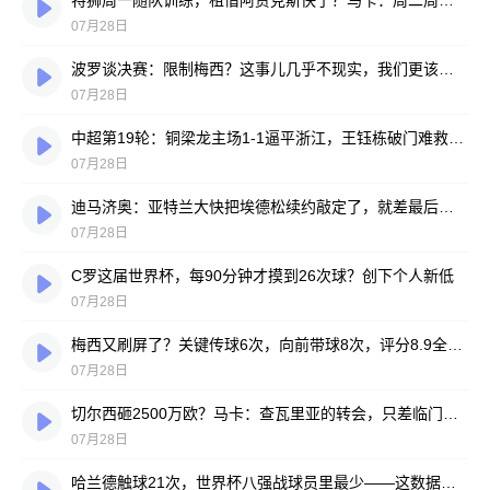
特狮周一随队训练，租借阿贾克斯快了？马卡：周二周三见分晓
07月28日
波罗谈决赛：限制梅西？这事儿几乎不现实，我们更该想想自己怎么踢
07月28日
中超第19轮：铜梁龙主场1-1逼平浙江，王钰栋破门难救主，迪马塔绝平救场
07月28日
迪马济奥：亚特兰大快把埃德松续约敲定了，就差最后签字
07月28日
C罗这届世界杯，每90分钟才摸到26次球？创下个人新低
07月28日
梅西又刷屏了？关键传球6次，向前带球8次，评分8.9全场最高
07月28日
切尔西砸2500万欧？马卡：查瓦里亚的转会，只差临门一脚
07月28日
哈兰德触球21次，世界杯八强战球员里最少——这数据有点扎眼