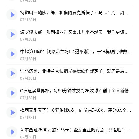
07月28日
特狮周一随队训练，租借阿贾克斯快了？马卡：周二周三见分晓
07月28日
波罗谈决赛：限制梅西？这事儿几乎不现实，我们更该想想自己怎么踢
07月28日
中超第19轮：铜梁龙主场1-1逼平浙江，王钰栋破门难救主，迪马塔绝平救场
07月28日
迪马济奥：亚特兰大快把埃德松续约敲定了，就差最后签字
07月28日
C罗这届世界杯，每90分钟才摸到26次球？创下个人新低
07月28日
梅西又刷屏了？关键传球6次，向前带球8次，评分8.9全场最高
07月28日
切尔西砸2500万欧？马卡：查瓦里亚的转会，只差临门一脚
07月28日