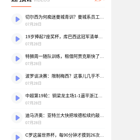
切尔西为何痴迷曼城青训？曼城系员工掌舵，买人背后门道不少
07月28日
19岁捧起7座奖杯，库巴西这冠军清单，巴萨自己都看笑了
07月28日
特狮周一随队训练，租借阿贾克斯快了？马卡：周二周三见分晓
07月28日
波罗谈决赛：限制梅西？这事儿几乎不现实，我们更该想想自己怎么踢
07月28日
中超第19轮：铜梁龙主场1-1逼平浙江，王钰栋破门难救主，迪马塔绝平救场
07月28日
迪马济奥：亚特兰大快把埃德松续约敲定了，就差最后签字
07月28日
C罗这届世界杯，每90分钟才摸到26次球？创下个人新低