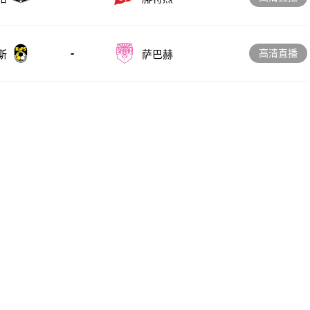
-
高清直播
斯
萨巴赫