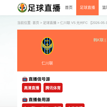
首页
足球直播
篮
当前位置:
首页
>
足球直播
>
仁川联 VS 光州FC 【2026-05-16
韩K联
|
仁川联
高清直播
腾讯体育