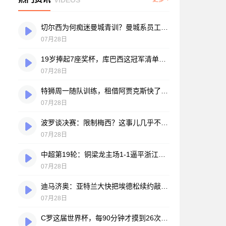
切尔西为何痴迷曼城青训？曼城系员工掌舵，买人背后门道不少
07月28日
19岁捧起7座奖杯，库巴西这冠军清单，巴萨自己都看笑了
07月28日
特狮周一随队训练，租借阿贾克斯快了？马卡：周二周三见分晓
07月28日
波罗谈决赛：限制梅西？这事儿几乎不现实，我们更该想想自己怎么踢
07月28日
中超第19轮：铜梁龙主场1-1逼平浙江，王钰栋破门难救主，迪马塔绝平救场
07月28日
迪马济奥：亚特兰大快把埃德松续约敲定了，就差最后签字
07月28日
C罗这届世界杯，每90分钟才摸到26次球？创下个人新低