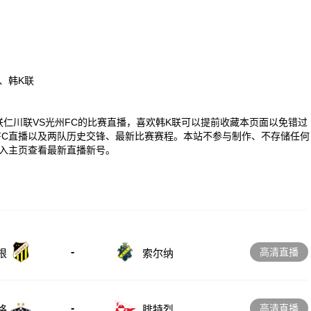
、韩K联
00 韩K联仁川联VS光州FC的比赛直播，喜欢韩K联可以提前收藏本页面以免错过
FC直播以及两队历史交锋、最新比赛赛程。本站不参与制作、不存储任何
入主页查看最新直播新号。
-
高清直播
根
索尔纳
-
高清直播
格
腓特烈