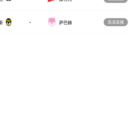
-
高清直播
斯
萨巴赫