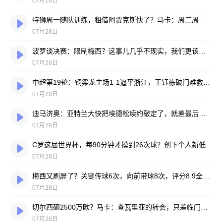
07月28日
特狮周一随队训练，租借阿贾克斯快了？马卡：周二周三见分晓
07月28日
波罗谈决赛：限制梅西？这事儿几乎不现实，我们更该想想自己怎么踢
07月28日
中超第19轮：铜梁龙主场1-1逼平浙江，王钰栋破门难救主，迪马塔绝平救场
07月28日
迪马济奥：亚特兰大快把埃德松续约敲定了，就差最后签字
07月28日
C罗这届世界杯，每90分钟才摸到26次球？创下个人新低
07月28日
梅西又刷屏了？关键传球6次，向前带球8次，评分8.9全场最高
07月28日
切尔西砸2500万欧？马卡：查瓦里亚的转会，只差临门一脚
07月28日