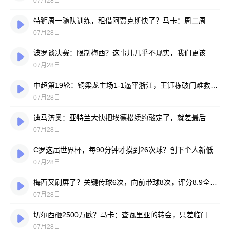
07月28日
特狮周一随队训练，租借阿贾克斯快了？马卡：周二周三见分晓
07月28日
波罗谈决赛：限制梅西？这事儿几乎不现实，我们更该想想自己怎么踢
07月28日
中超第19轮：铜梁龙主场1-1逼平浙江，王钰栋破门难救主，迪马塔绝平救场
07月28日
迪马济奥：亚特兰大快把埃德松续约敲定了，就差最后签字
07月28日
C罗这届世界杯，每90分钟才摸到26次球？创下个人新低
07月28日
梅西又刷屏了？关键传球6次，向前带球8次，评分8.9全场最高
07月28日
切尔西砸2500万欧？马卡：查瓦里亚的转会，只差临门一脚
07月28日