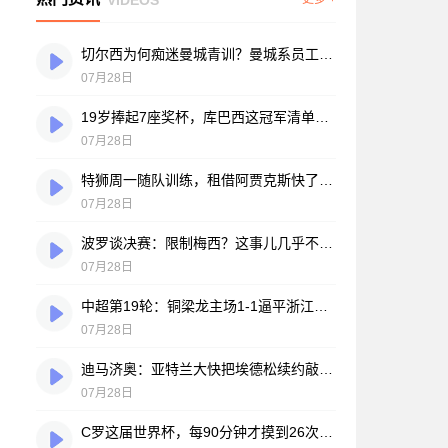
切尔西为何痴迷曼城青训？曼城系员工掌舵，买人背后门道不少
07月28日
19岁捧起7座奖杯，库巴西这冠军清单，巴萨自己都看笑了
07月28日
特狮周一随队训练，租借阿贾克斯快了？马卡：周二周三见分晓
07月28日
波罗谈决赛：限制梅西？这事儿几乎不现实，我们更该想想自己怎么踢
07月28日
中超第19轮：铜梁龙主场1-1逼平浙江，王钰栋破门难救主，迪马塔绝平救场
07月28日
迪马济奥：亚特兰大快把埃德松续约敲定了，就差最后签字
07月28日
C罗这届世界杯，每90分钟才摸到26次球？创下个人新低