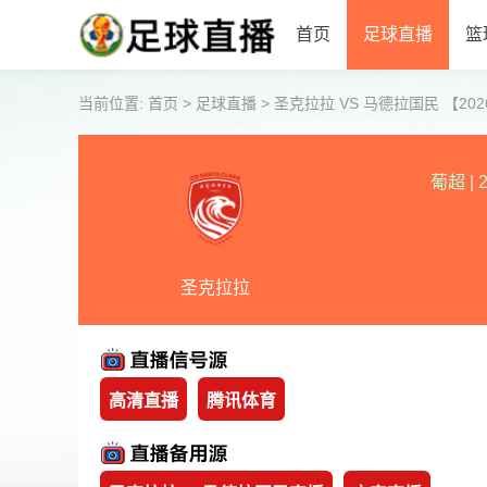
首页
足球直播
篮
当前位置:
首页
>
足球直播
>
圣克拉拉 VS 马德拉国民 【2026-0
葡超
|
2
圣克拉拉
高清直播
腾讯体育