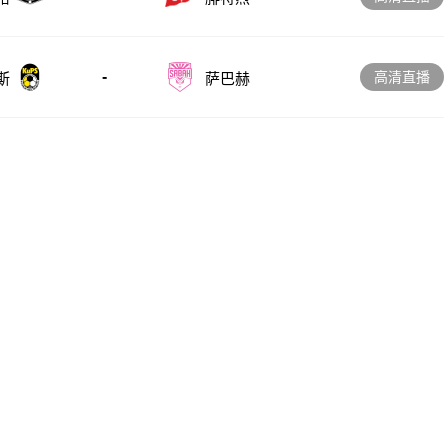
-
高清直播
斯
萨巴赫