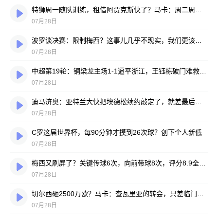
特狮周一随队训练，租借阿贾克斯快了？马卡：周二周三见分晓
07月28日
波罗谈决赛：限制梅西？这事儿几乎不现实，我们更该想想自己怎么踢
07月28日
中超第19轮：铜梁龙主场1-1逼平浙江，王钰栋破门难救主，迪马塔绝平救场
07月28日
迪马济奥：亚特兰大快把埃德松续约敲定了，就差最后签字
07月28日
C罗这届世界杯，每90分钟才摸到26次球？创下个人新低
07月28日
梅西又刷屏了？关键传球6次，向前带球8次，评分8.9全场最高
07月28日
切尔西砸2500万欧？马卡：查瓦里亚的转会，只差临门一脚
07月28日