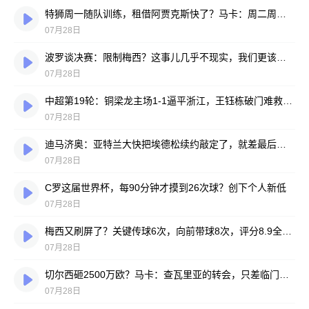
特狮周一随队训练，租借阿贾克斯快了？马卡：周二周三见分晓
07月28日
波罗谈决赛：限制梅西？这事儿几乎不现实，我们更该想想自己怎么踢
07月28日
中超第19轮：铜梁龙主场1-1逼平浙江，王钰栋破门难救主，迪马塔绝平救场
07月28日
迪马济奥：亚特兰大快把埃德松续约敲定了，就差最后签字
07月28日
C罗这届世界杯，每90分钟才摸到26次球？创下个人新低
07月28日
梅西又刷屏了？关键传球6次，向前带球8次，评分8.9全场最高
07月28日
切尔西砸2500万欧？马卡：查瓦里亚的转会，只差临门一脚
07月28日