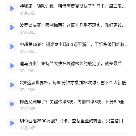
特狮周一随队训练，租借阿贾克斯快了？马卡：周二周三见分晓
07月28日
波罗谈决赛：限制梅西？这事儿几乎不现实，我们更该想想自己怎么踢
07月28日
中超第19轮：铜梁龙主场1-1逼平浙江，王钰栋破门难救主，迪马塔绝平救场
07月28日
迪马济奥：亚特兰大快把埃德松续约敲定了，就差最后签字
07月28日
C罗这届世界杯，每90分钟才摸到26次球？创下个人新低
07月28日
梅西又刷屏了？关键传球6次，向前带球8次，评分8.9全场最高
07月28日
切尔西砸2500万欧？马卡：查瓦里亚的转会，只差临门一脚
07月28日