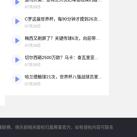
07月28日
C罗这届世界杯，每90分钟才摸到26次球？创下个人新低
07月28日
梅西又刷屏了？关键传球6次，向前带球8次，评分8.9全场最高
07月28日
切尔西砸2500万欧？马卡：查瓦里亚的转会，只差临门一脚
07月28日
哈兰德触球21次，世界杯八强战球员里最少——这数据有点扎眼
07月28日
球联赛、俱乐部相关版权归属赛事官方，如有侵权内容可联系