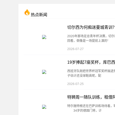
热点新闻
切尔西为何痴迷曼城青训
2020年那场足总青年杯决赛，切
回看，倒像是一场提前上演的“
2026-07-27
19岁捧起7座奖杯，库巴
西班牙队刚把世界杯冠军奖杯揣进
子估计还没球鞋高呢，配
2026-07-25
特狮周一随队训练，租借
特尔施特根还在巴萨训练场待着，
34岁的德国门将，计