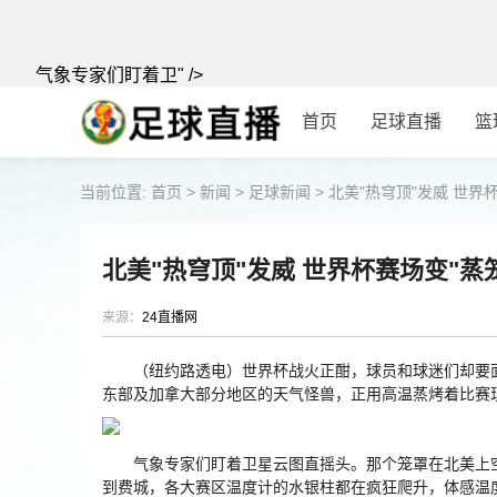
气象专家们盯着卫" />
首页
足球直播
篮
当前位置:
首页
>
新闻
>
足球新闻
>
北美"热穹顶"发威 世界
北美"热穹顶"发威 世界杯赛场变"蒸
来源：
24直播网
（纽约路透电）世界杯战火正酣，球员和球迷们却要面对
东部及加拿大部分地区的天气怪兽，正用高温蒸烤着比赛
气象专家们盯着卫星云图直摇头。那个笼罩在北美上空
到费城，各大赛区温度计的水银柱都在疯狂爬升，体感温