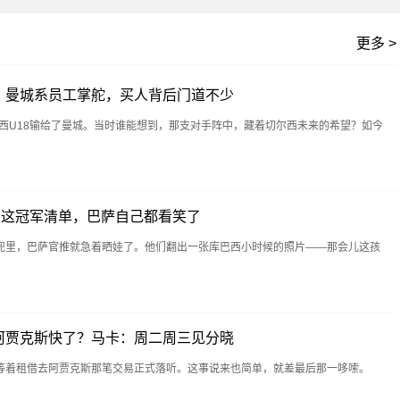
更多 >
？曼城系员工掌舵，买人背后门道不少
尔西U18输给了曼城。当时谁能想到，那支对手阵中，藏着切尔西未来的希望？如今
西这冠军清单，巴萨自己都看笑了
兜里，巴萨官推就急着晒娃了。他们翻出一张库巴西小时候的照片——那会儿这孩
阿贾克斯快了？马卡：周二周三见分晓
等着租借去阿贾克斯那笔交易正式落听。这事说来也简单，就差最后那一哆嗦。