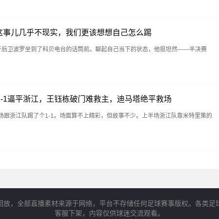
这事儿几乎不现实，我们更该想想自己怎么踢
班牙后卫波罗坐到了科贝电台的话筒前。聊起自己当下的状态，他挺坦然——半决赛
1-1逼平浙江，王钰栋破门难救主，迪马塔绝平救场
场跟浙江队踢了个1-1。场面算不上精彩，但故事不少。上半场浙江队靠米特里策的
回放，全部直播素材来源于网络，平台不存储任何足球赛事版权。各类足
客服下架，内容仅供球迷交流观看。