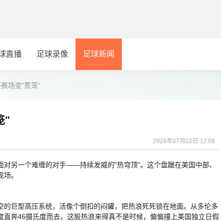
球直播
足球录像
足球新闻
杯赛场变"蒸笼"
笼"
2026年07月02日 12:08
另一个难缠的对手——持续发威的"热穹顶"。这个盘踞在美国中部、
现场。
的巨型高压系统，活像个倒扣的闷罐，把热浪死死锁在地面。从多伦多
度直奔46摄氏度而去。这股热浪来得真不是时候，偏偏撞上美国独立日假