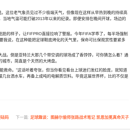
着汗说。这位老气象员见过不少极端天气，但像现在这样从早热到晚的持续高
，当地气温可能打破2013年以来的纪录。即便安排在晚间开球，场边的
样子，让FIFPRO直接拉响了警报。今年FIFA学乖了，每半场强制
。要我说，在这种能把足球鞋底烤化的天气里，保命可比保观赏性要紧多
战。倒是亚特兰大那几个带空调的球场成了香饽饽，可你猜怎么着？通
的城市，简直是个天然的大烤盘。
救命。"这话听着夸张，但当你看见看台上球迷们发红的脸庞，就知道
摆几台洒水车，再备上成吨的电解质饮料。毕竟这届世界杯，比的不仅是
键砝码
下一篇:
足球趣谈：图赫尔偷师张路战术笔记 凯恩加冕真命天子