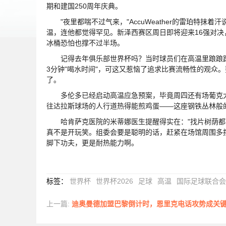
期和建国250周年庆典。
"夜里都喘不过气来，"AccuWeather的雷珀特抹
温，连他都觉得罕见。新泽西赛区周日即将迎来16强对决
冰桶恐怕也撑不过半场。
记得去年俱乐部世界杯吗？当时球员们在高温里踉踉跄跄的
3分钟"喝水时间"，可这又惹恼了追求比赛流畅性的观众
了。
多伦多已经启动高温应急预案，毕竟周四还有场葡克大
往达拉斯球场的人行道热得能煎鸡蛋——这座钢铁丛林般
哈肯萨克医院的米蒂娜医生提醒得实在："找片树荫都能
真不是开玩笑。组委会要是聪明的话，赶紧在场馆周围多
脚下功夫，更是耐热能力啊。
标签
：
世界杯
世界杯2026
足球
高温
国际足球联合会
上一篇:
迪奥曼德加盟巴黎倒计时，恩里克电话攻势成关