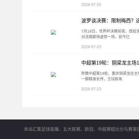
2026-07-25
波罗谈决赛：限制梅西？
7月18日，世界杯决赛前夜，西
对法国那场虚惊一场，如今已
2026-07-23
中超第19轮：铜梁龙主场
昨晚中超第19轮，重庆铜梁龙在主
一脚精准长传，王钰栋单
2026-07-23
本站汇集足球直播、五大联赛、欧冠、中超赛程比分与赛事