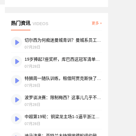
热门资讯
VIDEOS
更多 +
切尔西为何痴迷曼城青训？曼城系员工掌舵，买人背后门道不少
07月28日
19岁捧起7座奖杯，库巴西这冠军清单，巴萨自己都看笑了
07月28日
特狮周一随队训练，租借阿贾克斯快了？马卡：周二周三见分晓
07月28日
波罗谈决赛：限制梅西？这事儿几乎不现实，我们更该想想自己怎么踢
07月28日
中超第19轮：铜梁龙主场1-1逼平浙江，王钰栋破门难救主，迪马塔绝平救场
07月28日
迪马济奥：亚特兰大快把埃德松续约敲定了，就差最后签字