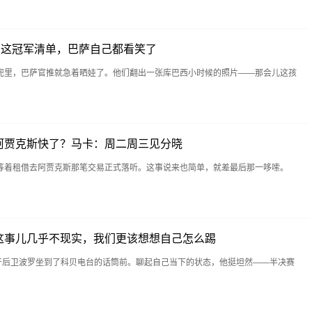
西这冠军清单，巴萨自己都看笑了
兜里，巴萨官推就急着晒娃了。他们翻出一张库巴西小时候的照片——那会儿这孩
阿贾克斯快了？马卡：周二周三见分晓
等着租借去阿贾克斯那笔交易正式落听。这事说来也简单，就差最后那一哆嗦。
这事儿几乎不现实，我们更该想想自己怎么踢
班牙后卫波罗坐到了科贝电台的话筒前。聊起自己当下的状态，他挺坦然——半决赛