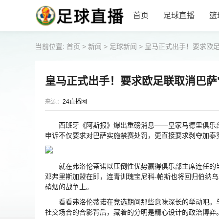
首页
足球直播
篮
当前位置:
首页
>
新闻
>
足球新闻
>
皇马正式出手！要求欧足
皇马正式出手！要求欧足联取消巴萨
来源：
24直播网
西班牙《阿斯报》爆出重磅消息——皇家马德里俱乐部
申诉不仅要求对巴萨实施禁赛处罚，更直接要求剥夺加泰
就在弗洛伦蒂诺以压倒性优势赢得俱乐部主席连任的当
邓弗里斯加盟在即，连青训瑰宝尼科-帕斯也将回归伯纳
硝烟的战争上。
看看弗洛伦蒂诺在竞选期间那些意味深长的举动吧。与
社交场合的合影背后，藏着的分明是精心设计的政治博弈