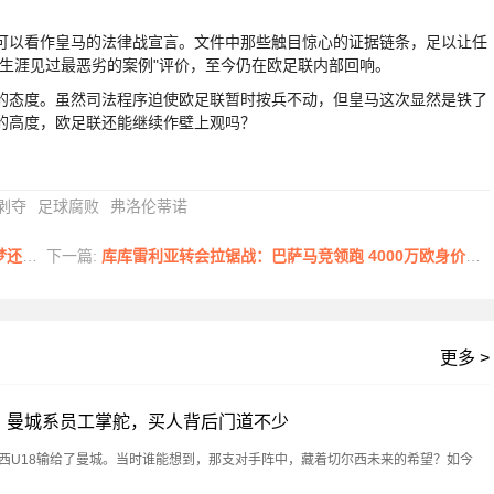
以看作皇马的法律战宣言。文件中那些触目惊心的证据链条，足以让任
生涯见过最恶劣的案例"评价，至今仍在欧足联内部回响。
态度。虽然司法程序迫使欧足联暂时按兵不动，但皇马这次显然是铁了
的高度，欧足联还能继续作壁上观吗？
剥夺
足球腐败
弗洛伦蒂诺
等待
下一篇:
库库雷利亚转会拉锯战：巴萨马竞领跑 4000万欧身价成焦点
更多 >
？曼城系员工掌舵，买人背后门道不少
尔西U18输给了曼城。当时谁能想到，那支对手阵中，藏着切尔西未来的希望？如今