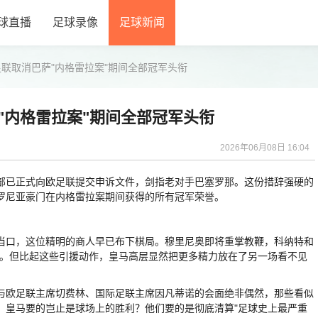
球直播
足球录像
足球新闻
联取消巴萨"内格雷拉案"期间全部冠军头衔
"内格雷拉案"期间全部冠军头衔
2026年06月08日 16:04
已正式向欧足联提交申诉文件，剑指老对手巴塞罗那。这份措辞强硬的
罗尼亚豪门在内格雷拉案期间获得的所有冠军荣誉。
口，这位精明的商人早已布下棋局。穆里尼奥即将重掌教鞭，科纳特和
乌。但比起这些引援动作，皇马高层显然把更多精力放在了另一场看不见
欧足联主席切费林、国际足联主席因凡蒂诺的会面绝非偶然，那些看似
。皇马要的岂止是球场上的胜利？他们要的是彻底清算"足球史上最严重