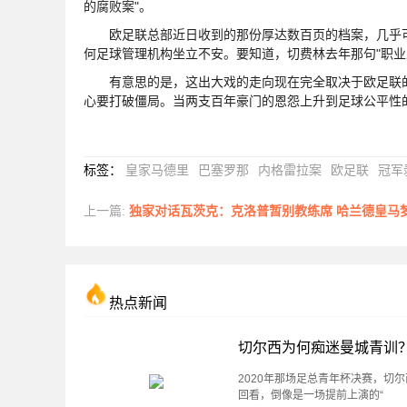
的腐败案"。
欧足联总部近日收到的那份厚达数百页的档案，几乎可
何足球管理机构坐立不安。要知道，切费林去年那句"职业
有意思的是，这出大戏的走向现在完全取决于欧足联的
心要打破僵局。当两支百年豪门的恩怨上升到足球公平性
标签
：
皇家马德里
巴塞罗那
内格雷拉案
欧足联
冠军
上一篇:
独家对话瓦茨克：克洛普暂别教练席 哈兰德皇马梦还需
热点新闻
切尔西为何痴迷曼城青训
2020年那场足总青年杯决赛，切
回看，倒像是一场提前上演的“