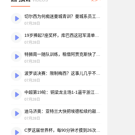
切尔西为何痴迷曼城青训？曼城系员工掌舵，买人背后门道不少
07月28日
19岁捧起7座奖杯，库巴西这冠军清单，巴萨自己都看笑了
07月28日
特狮周一随队训练，租借阿贾克斯快了？马卡：周二周三见分晓
07月28日
波罗谈决赛：限制梅西？这事儿几乎不现实，我们更该想想自己怎么踢
07月28日
中超第19轮：铜梁龙主场1-1逼平浙江，王钰栋破门难救主，迪马塔绝平救场
07月28日
迪马济奥：亚特兰大快把埃德松续约敲定了，就差最后签字
07月28日
C罗这届世界杯，每90分钟才摸到26次球？创下个人新低