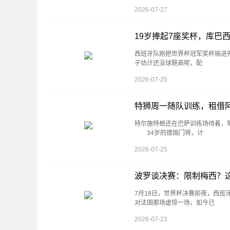
2026-07-27
19岁捧起7座奖杯，库巴
西班牙队刚把世界杯冠军奖杯揣进
子估计还没球鞋高呢，配
2026-07-25
特狮周一随队训练，租借
特尔施特根还在巴萨训练场待着，
34岁的德国门将，计
2026-07-25
波罗谈决赛：限制梅西？
7月18日，世界杯决赛前夜，西
对法国那场虚惊一场，如今已
2026-07-23