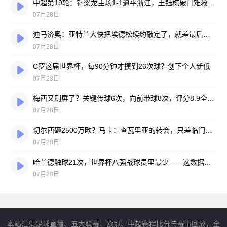
中超第19轮：铜梁龙主场1-1逼平浙江，王钰栋破门难救主，迪马塔绝平救场
07月28日
迪马济奥：亚特兰大快把埃德松续约敲定了，就差最后签字
07月28日
C罗这届世界杯，每90分钟才摸到26次球？创下个人新低
07月28日
梅西又刷屏了？关键传球6次，向前带球8次，评分8.9全场最高
07月28日
切尔西砸2500万欧？马卡：查瓦里亚的转会，只差临门一脚
07月28日
哈兰德触球21次，世界杯八强战球员里最少——这数据有点扎眼
07月28日
本站汇集足球直播、五大联赛、欧冠、中超赛程比分与赛事回放，全