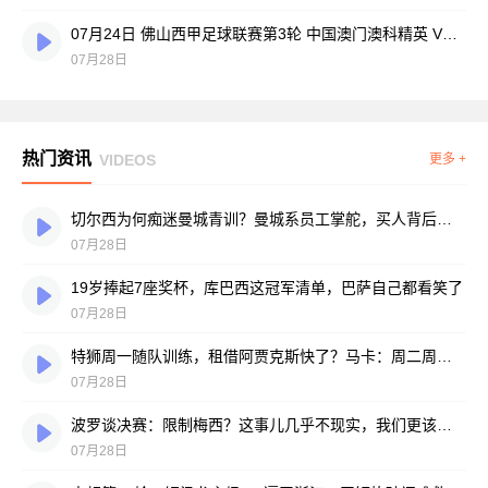
07月24日 佛山西甲足球联赛第3轮 中国澳门澳科精英 VS 藝品高國際 全场录像
07月28日
热门资讯
VIDEOS
更多 +
切尔西为何痴迷曼城青训？曼城系员工掌舵，买人背后门道不少
07月28日
19岁捧起7座奖杯，库巴西这冠军清单，巴萨自己都看笑了
07月28日
特狮周一随队训练，租借阿贾克斯快了？马卡：周二周三见分晓
07月28日
波罗谈决赛：限制梅西？这事儿几乎不现实，我们更该想想自己怎么踢
07月28日