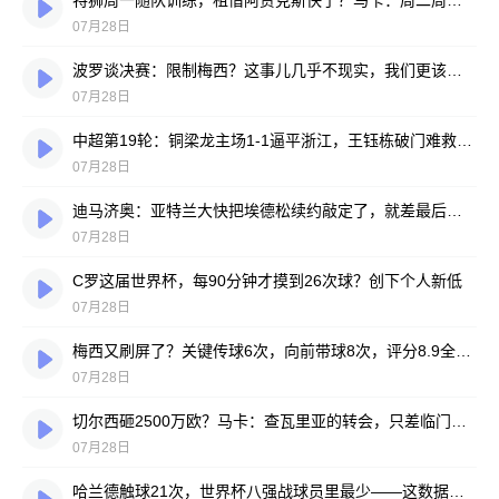
特狮周一随队训练，租借阿贾克斯快了？马卡：周二周三见分晓
07月28日
波罗谈决赛：限制梅西？这事儿几乎不现实，我们更该想想自己怎么踢
07月28日
中超第19轮：铜梁龙主场1-1逼平浙江，王钰栋破门难救主，迪马塔绝平救场
07月28日
迪马济奥：亚特兰大快把埃德松续约敲定了，就差最后签字
07月28日
C罗这届世界杯，每90分钟才摸到26次球？创下个人新低
07月28日
梅西又刷屏了？关键传球6次，向前带球8次，评分8.9全场最高
07月28日
切尔西砸2500万欧？马卡：查瓦里亚的转会，只差临门一脚
07月28日
哈兰德触球21次，世界杯八强战球员里最少——这数据有点扎眼