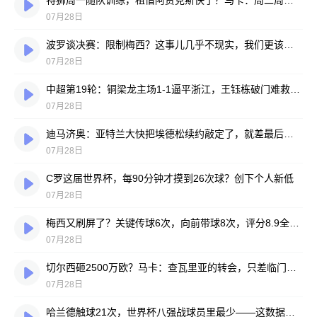
特狮周一随队训练，租借阿贾克斯快了？马卡：周二周三见分晓
07月28日
波罗谈决赛：限制梅西？这事儿几乎不现实，我们更该想想自己怎么踢
07月28日
中超第19轮：铜梁龙主场1-1逼平浙江，王钰栋破门难救主，迪马塔绝平救场
07月28日
迪马济奥：亚特兰大快把埃德松续约敲定了，就差最后签字
07月28日
C罗这届世界杯，每90分钟才摸到26次球？创下个人新低
07月28日
梅西又刷屏了？关键传球6次，向前带球8次，评分8.9全场最高
07月28日
切尔西砸2500万欧？马卡：查瓦里亚的转会，只差临门一脚
07月28日
哈兰德触球21次，世界杯八强战球员里最少——这数据有点扎眼