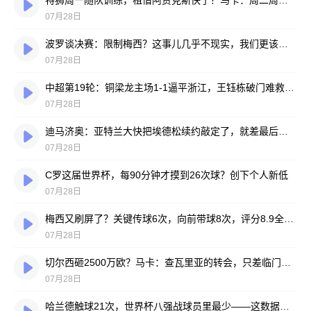
特狮周一随队训练，租借阿贾克斯快了？马卡：周二周三见分晓
07月28日
波罗谈决赛：限制梅西？这事儿几乎不现实，我们更该想想自己怎么踢
07月28日
中超第19轮：铜梁龙主场1-1逼平浙江，王钰栋破门难救主，迪马塔绝平救场
07月28日
迪马济奥：亚特兰大快把埃德松续约敲定了，就差最后签字
07月28日
C罗这届世界杯，每90分钟才摸到26次球？创下个人新低
07月28日
梅西又刷屏了？关键传球6次，向前带球8次，评分8.9全场最高
07月28日
切尔西砸2500万欧？马卡：查瓦里亚的转会，只差临门一脚
07月28日
哈兰德触球21次，世界杯八强战球员里最少——这数据有点扎眼