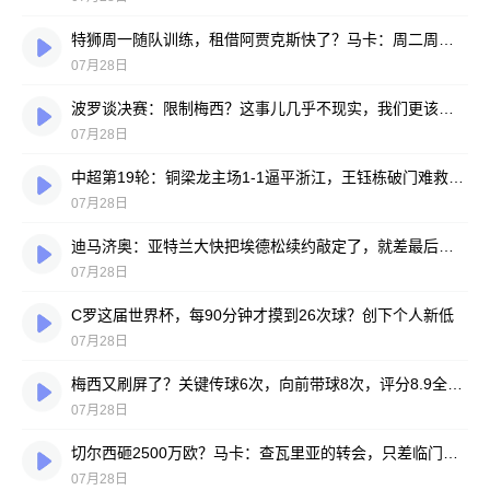
特狮周一随队训练，租借阿贾克斯快了？马卡：周二周三见分晓
07月28日
波罗谈决赛：限制梅西？这事儿几乎不现实，我们更该想想自己怎么踢
07月28日
中超第19轮：铜梁龙主场1-1逼平浙江，王钰栋破门难救主，迪马塔绝平救场
07月28日
迪马济奥：亚特兰大快把埃德松续约敲定了，就差最后签字
07月28日
C罗这届世界杯，每90分钟才摸到26次球？创下个人新低
07月28日
梅西又刷屏了？关键传球6次，向前带球8次，评分8.9全场最高
07月28日
切尔西砸2500万欧？马卡：查瓦里亚的转会，只差临门一脚
07月28日