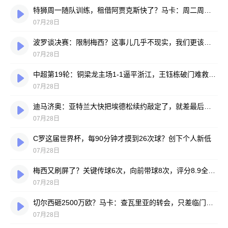
特狮周一随队训练，租借阿贾克斯快了？马卡：周二周三见分晓
07月28日
波罗谈决赛：限制梅西？这事儿几乎不现实，我们更该想想自己怎么踢
07月28日
中超第19轮：铜梁龙主场1-1逼平浙江，王钰栋破门难救主，迪马塔绝平救场
07月28日
迪马济奥：亚特兰大快把埃德松续约敲定了，就差最后签字
07月28日
C罗这届世界杯，每90分钟才摸到26次球？创下个人新低
07月28日
梅西又刷屏了？关键传球6次，向前带球8次，评分8.9全场最高
07月28日
切尔西砸2500万欧？马卡：查瓦里亚的转会，只差临门一脚
07月28日