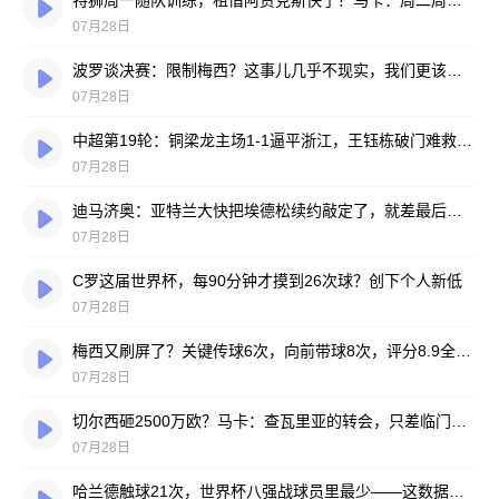
特狮周一随队训练，租借阿贾克斯快了？马卡：周二周三见分晓
07月28日
波罗谈决赛：限制梅西？这事儿几乎不现实，我们更该想想自己怎么踢
07月28日
中超第19轮：铜梁龙主场1-1逼平浙江，王钰栋破门难救主，迪马塔绝平救场
07月28日
迪马济奥：亚特兰大快把埃德松续约敲定了，就差最后签字
07月28日
C罗这届世界杯，每90分钟才摸到26次球？创下个人新低
07月28日
梅西又刷屏了？关键传球6次，向前带球8次，评分8.9全场最高
07月28日
切尔西砸2500万欧？马卡：查瓦里亚的转会，只差临门一脚
07月28日
哈兰德触球21次，世界杯八强战球员里最少——这数据有点扎眼