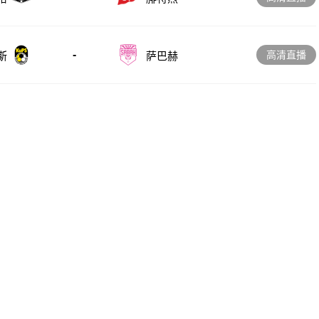
-
高清直播
斯
萨巴赫