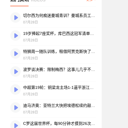
切尔西为何痴迷曼城青训？曼城系员工掌舵，买人背后门道不少
07月28日
19岁捧起7座奖杯，库巴西这冠军清单，巴萨自己都看笑了
07月28日
特狮周一随队训练，租借阿贾克斯快了？马卡：周二周三见分晓
07月28日
波罗谈决赛：限制梅西？这事儿几乎不现实，我们更该想想自己怎么踢
07月28日
中超第19轮：铜梁龙主场1-1逼平浙江，王钰栋破门难救主，迪马塔绝平救场
07月28日
迪马济奥：亚特兰大快把埃德松续约敲定了，就差最后签字
07月28日
C罗这届世界杯，每90分钟才摸到26次球？创下个人新低