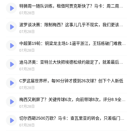
特狮周一随队训练，租借阿贾克斯快了？马卡：周二周三见分晓
07月28日
波罗谈决赛：限制梅西？这事儿几乎不现实，我们更该想想自己怎么踢
07月28日
中超第19轮：铜梁龙主场1-1逼平浙江，王钰栋破门难救主，迪马塔绝平救场
07月28日
迪马济奥：亚特兰大快把埃德松续约敲定了，就差最后签字
07月28日
C罗这届世界杯，每90分钟才摸到26次球？创下个人新低
07月28日
梅西又刷屏了？关键传球6次，向前带球8次，评分8.9全场最高
07月28日
切尔西砸2500万欧？马卡：查瓦里亚的转会，只差临门一脚
07月28日