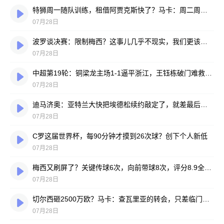
特狮周一随队训练，租借阿贾克斯快了？马卡：周二周三见分晓
07月28日
波罗谈决赛：限制梅西？这事儿几乎不现实，我们更该想想自己怎么踢
07月28日
中超第19轮：铜梁龙主场1-1逼平浙江，王钰栋破门难救主，迪马塔绝平救场
07月28日
迪马济奥：亚特兰大快把埃德松续约敲定了，就差最后签字
07月28日
C罗这届世界杯，每90分钟才摸到26次球？创下个人新低
07月28日
梅西又刷屏了？关键传球6次，向前带球8次，评分8.9全场最高
07月28日
切尔西砸2500万欧？马卡：查瓦里亚的转会，只差临门一脚
07月28日