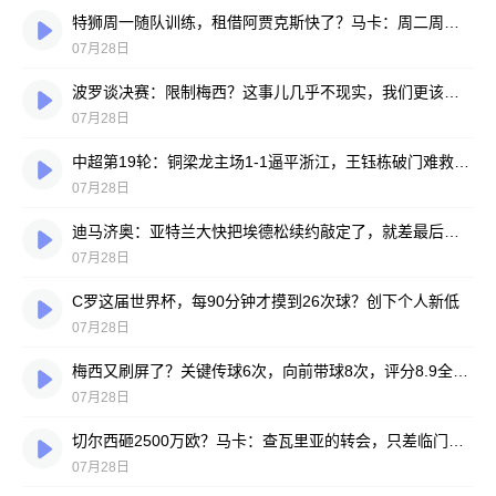
特狮周一随队训练，租借阿贾克斯快了？马卡：周二周三见分晓
07月28日
波罗谈决赛：限制梅西？这事儿几乎不现实，我们更该想想自己怎么踢
07月28日
中超第19轮：铜梁龙主场1-1逼平浙江，王钰栋破门难救主，迪马塔绝平救场
07月28日
迪马济奥：亚特兰大快把埃德松续约敲定了，就差最后签字
07月28日
C罗这届世界杯，每90分钟才摸到26次球？创下个人新低
07月28日
梅西又刷屏了？关键传球6次，向前带球8次，评分8.9全场最高
07月28日
切尔西砸2500万欧？马卡：查瓦里亚的转会，只差临门一脚
07月28日