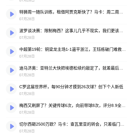
07月28日
特狮周一随队训练，租借阿贾克斯快了？马卡：周二周三见分晓
07月28日
波罗谈决赛：限制梅西？这事儿几乎不现实，我们更该想想自己怎么踢
07月28日
中超第19轮：铜梁龙主场1-1逼平浙江，王钰栋破门难救主，迪马塔绝平救场
07月28日
迪马济奥：亚特兰大快把埃德松续约敲定了，就差最后签字
07月28日
C罗这届世界杯，每90分钟才摸到26次球？创下个人新低
07月28日
梅西又刷屏了？关键传球6次，向前带球8次，评分8.9全场最高
07月28日
切尔西砸2500万欧？马卡：查瓦里亚的转会，只差临门一脚
07月28日