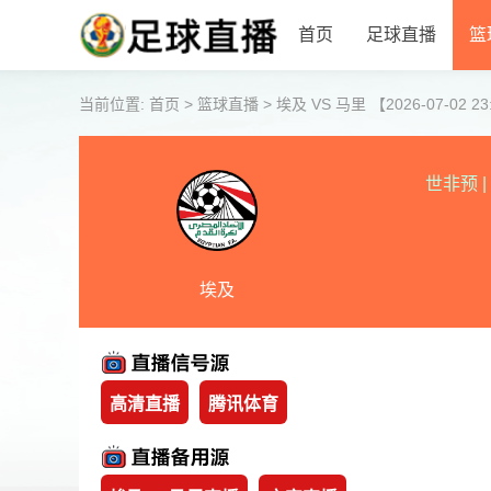
首页
足球直播
篮
当前位置:
首页
>
篮球直播
>
埃及 VS 马里 【2026-07-02 23
世非预
|
埃及
高清直播
腾讯体育