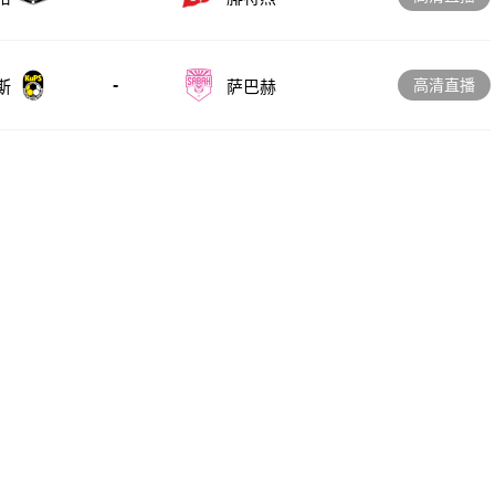
-
高清直播
斯
萨巴赫