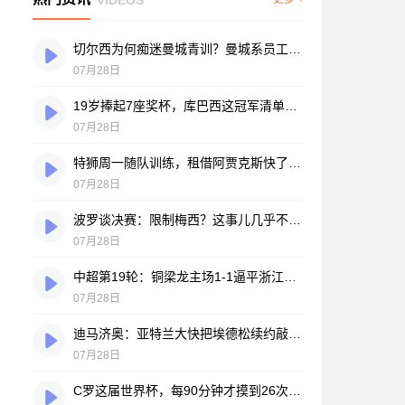
切尔西为何痴迷曼城青训？曼城系员工掌舵，买人背后门道不少
07月28日
19岁捧起7座奖杯，库巴西这冠军清单，巴萨自己都看笑了
07月28日
特狮周一随队训练，租借阿贾克斯快了？马卡：周二周三见分晓
07月28日
波罗谈决赛：限制梅西？这事儿几乎不现实，我们更该想想自己怎么踢
07月28日
中超第19轮：铜梁龙主场1-1逼平浙江，王钰栋破门难救主，迪马塔绝平救场
07月28日
迪马济奥：亚特兰大快把埃德松续约敲定了，就差最后签字
07月28日
C罗这届世界杯，每90分钟才摸到26次球？创下个人新低