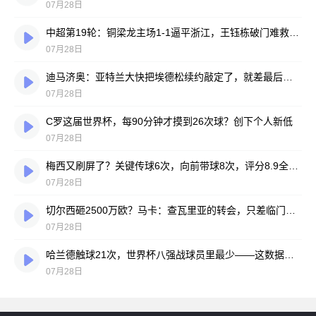
07月28日
中超第19轮：铜梁龙主场1-1逼平浙江，王钰栋破门难救主，迪马塔绝平救场
07月28日
迪马济奥：亚特兰大快把埃德松续约敲定了，就差最后签字
07月28日
C罗这届世界杯，每90分钟才摸到26次球？创下个人新低
07月28日
梅西又刷屏了？关键传球6次，向前带球8次，评分8.9全场最高
07月28日
切尔西砸2500万欧？马卡：查瓦里亚的转会，只差临门一脚
07月28日
哈兰德触球21次，世界杯八强战球员里最少——这数据有点扎眼
07月28日