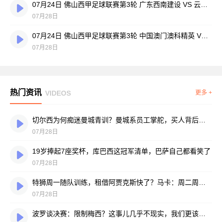
07月24日 佛山西甲足球联赛第3轮 广东西南建设 VS 云东海街道 全场录像
07月28日
07月24日 佛山西甲足球联赛第3轮 中国澳门澳科精英 VS 藝品高國際 全场录像
07月28日
热门资讯
VIDEOS
更多 +
切尔西为何痴迷曼城青训？曼城系员工掌舵，买人背后门道不少
07月28日
19岁捧起7座奖杯，库巴西这冠军清单，巴萨自己都看笑了
07月28日
特狮周一随队训练，租借阿贾克斯快了？马卡：周二周三见分晓
07月28日
波罗谈决赛：限制梅西？这事儿几乎不现实，我们更该想想自己怎么踢