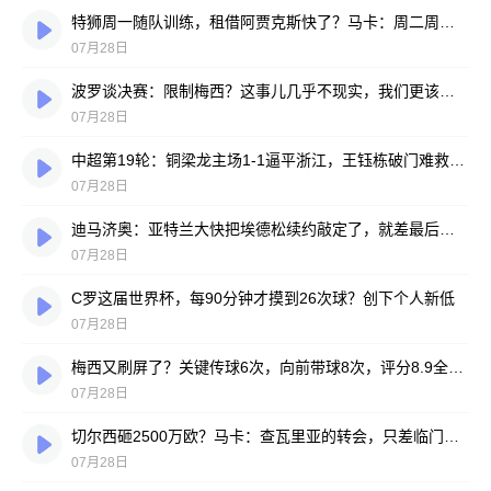
特狮周一随队训练，租借阿贾克斯快了？马卡：周二周三见分晓
07月28日
波罗谈决赛：限制梅西？这事儿几乎不现实，我们更该想想自己怎么踢
07月28日
中超第19轮：铜梁龙主场1-1逼平浙江，王钰栋破门难救主，迪马塔绝平救场
07月28日
迪马济奥：亚特兰大快把埃德松续约敲定了，就差最后签字
07月28日
C罗这届世界杯，每90分钟才摸到26次球？创下个人新低
07月28日
梅西又刷屏了？关键传球6次，向前带球8次，评分8.9全场最高
07月28日
切尔西砸2500万欧？马卡：查瓦里亚的转会，只差临门一脚
07月28日