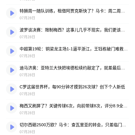
特狮周一随队训练，租借阿贾克斯快了？马卡：周二周三见分晓
07月28日
波罗谈决赛：限制梅西？这事儿几乎不现实，我们更该想想自己怎么踢
07月28日
中超第19轮：铜梁龙主场1-1逼平浙江，王钰栋破门难救主，迪马塔绝平救场
07月28日
迪马济奥：亚特兰大快把埃德松续约敲定了，就差最后签字
07月28日
C罗这届世界杯，每90分钟才摸到26次球？创下个人新低
07月28日
梅西又刷屏了？关键传球6次，向前带球8次，评分8.9全场最高
07月28日
切尔西砸2500万欧？马卡：查瓦里亚的转会，只差临门一脚
07月28日