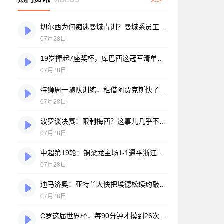
切尔西为何痴迷曼城青训？曼城系员工掌舵，买人背后门道不少
07月28日
19岁捧起7座奖杯，库巴西这冠军清单，巴萨自己都看笑了
07月28日
特狮周一随队训练，租借阿贾克斯快了？马卡：周二周三见分晓
07月28日
波罗谈决赛：限制梅西？这事儿几乎不现实，我们更该想想自己怎么踢
07月28日
中超第19轮：铜梁龙主场1-1逼平浙江，王钰栋破门难救主，迪马塔绝平救场
07月28日
迪马济奥：亚特兰大快把埃德松续约敲定了，就差最后签字
07月28日
C罗这届世界杯，每90分钟才摸到26次球？创下个人新低