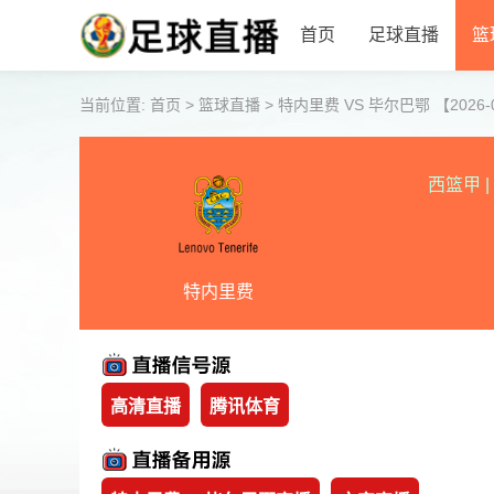
首页
足球直播
篮
当前位置:
首页
>
篮球直播
>
特内里费 VS 毕尔巴鄂 【2026-05
西篮甲
|
特内里费
高清直播
腾讯体育