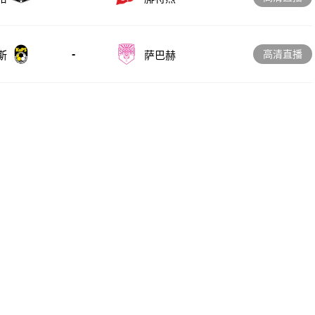
-
高清直播
斯
萨巴赫