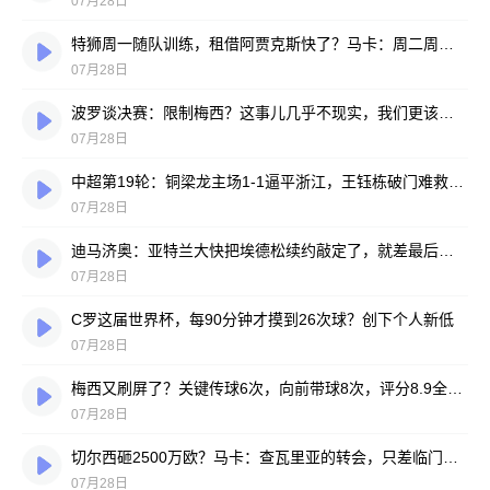
07月28日
特狮周一随队训练，租借阿贾克斯快了？马卡：周二周三见分晓
07月28日
波罗谈决赛：限制梅西？这事儿几乎不现实，我们更该想想自己怎么踢
07月28日
中超第19轮：铜梁龙主场1-1逼平浙江，王钰栋破门难救主，迪马塔绝平救场
07月28日
迪马济奥：亚特兰大快把埃德松续约敲定了，就差最后签字
07月28日
C罗这届世界杯，每90分钟才摸到26次球？创下个人新低
07月28日
梅西又刷屏了？关键传球6次，向前带球8次，评分8.9全场最高
07月28日
切尔西砸2500万欧？马卡：查瓦里亚的转会，只差临门一脚
07月28日