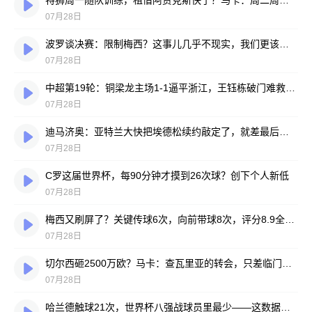
特狮周一随队训练，租借阿贾克斯快了？马卡：周二周三见分晓
07月28日
波罗谈决赛：限制梅西？这事儿几乎不现实，我们更该想想自己怎么踢
07月28日
中超第19轮：铜梁龙主场1-1逼平浙江，王钰栋破门难救主，迪马塔绝平救场
07月28日
迪马济奥：亚特兰大快把埃德松续约敲定了，就差最后签字
07月28日
C罗这届世界杯，每90分钟才摸到26次球？创下个人新低
07月28日
梅西又刷屏了？关键传球6次，向前带球8次，评分8.9全场最高
07月28日
切尔西砸2500万欧？马卡：查瓦里亚的转会，只差临门一脚
07月28日
哈兰德触球21次，世界杯八强战球员里最少——这数据有点扎眼