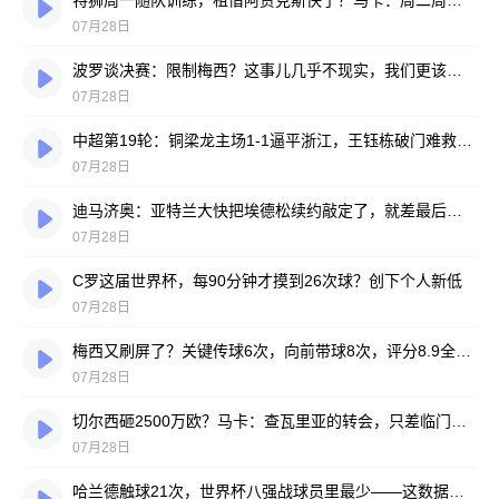
特狮周一随队训练，租借阿贾克斯快了？马卡：周二周三见分晓
07月28日
波罗谈决赛：限制梅西？这事儿几乎不现实，我们更该想想自己怎么踢
07月28日
中超第19轮：铜梁龙主场1-1逼平浙江，王钰栋破门难救主，迪马塔绝平救场
07月28日
迪马济奥：亚特兰大快把埃德松续约敲定了，就差最后签字
07月28日
C罗这届世界杯，每90分钟才摸到26次球？创下个人新低
07月28日
梅西又刷屏了？关键传球6次，向前带球8次，评分8.9全场最高
07月28日
切尔西砸2500万欧？马卡：查瓦里亚的转会，只差临门一脚
07月28日
哈兰德触球21次，世界杯八强战球员里最少——这数据有点扎眼