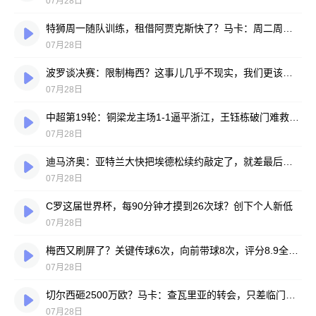
07月28日
特狮周一随队训练，租借阿贾克斯快了？马卡：周二周三见分晓
07月28日
波罗谈决赛：限制梅西？这事儿几乎不现实，我们更该想想自己怎么踢
07月28日
中超第19轮：铜梁龙主场1-1逼平浙江，王钰栋破门难救主，迪马塔绝平救场
07月28日
迪马济奥：亚特兰大快把埃德松续约敲定了，就差最后签字
07月28日
C罗这届世界杯，每90分钟才摸到26次球？创下个人新低
07月28日
梅西又刷屏了？关键传球6次，向前带球8次，评分8.9全场最高
07月28日
切尔西砸2500万欧？马卡：查瓦里亚的转会，只差临门一脚
07月28日