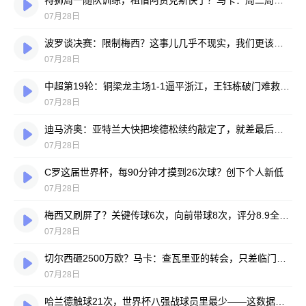
特狮周一随队训练，租借阿贾克斯快了？马卡：周二周三见分晓
07月28日
波罗谈决赛：限制梅西？这事儿几乎不现实，我们更该想想自己怎么踢
07月28日
中超第19轮：铜梁龙主场1-1逼平浙江，王钰栋破门难救主，迪马塔绝平救场
07月28日
迪马济奥：亚特兰大快把埃德松续约敲定了，就差最后签字
07月28日
C罗这届世界杯，每90分钟才摸到26次球？创下个人新低
07月28日
梅西又刷屏了？关键传球6次，向前带球8次，评分8.9全场最高
07月28日
切尔西砸2500万欧？马卡：查瓦里亚的转会，只差临门一脚
07月28日
哈兰德触球21次，世界杯八强战球员里最少——这数据有点扎眼