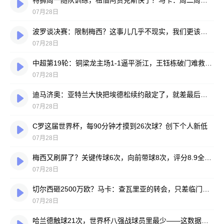
特狮周一随队训练，租借阿贾克斯快了？马卡：周二周三见分晓
07月28日
波罗谈决赛：限制梅西？这事儿几乎不现实，我们更该想想自己怎么踢
07月28日
中超第19轮：铜梁龙主场1-1逼平浙江，王钰栋破门难救主，迪马塔绝平救场
07月28日
迪马济奥：亚特兰大快把埃德松续约敲定了，就差最后签字
07月28日
C罗这届世界杯，每90分钟才摸到26次球？创下个人新低
07月28日
梅西又刷屏了？关键传球6次，向前带球8次，评分8.9全场最高
07月28日
切尔西砸2500万欧？马卡：查瓦里亚的转会，只差临门一脚
07月28日
哈兰德触球21次，世界杯八强战球员里最少——这数据有点扎眼